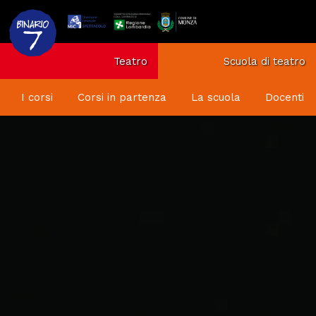
Teatro
Scuola di teatro
I corsi
Corsi in partenza
La scuola
Docenti