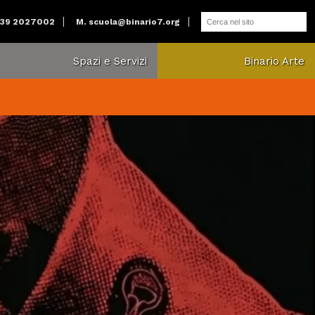
039 2027002
M.
scuola@binario7.org
Spazi e Servizi
Binario Arte