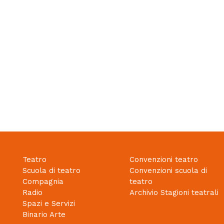
Teatro
Convenzioni teatro
Scuola di teatro
Convenzioni scuola di
Compagnia
teatro
Radio
Archivio Stagioni teatrali
Spazi e Servizi
Binario Arte