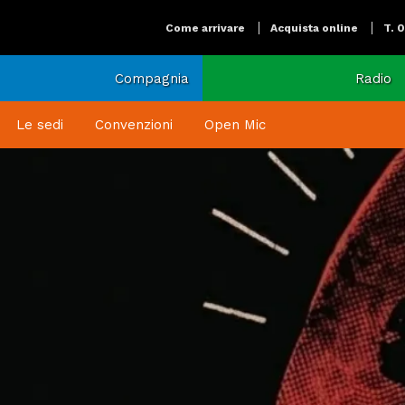
Come arrivare
Acquista online
T. 
Compagnia
Radio
Le sedi
Convenzioni
Open Mic