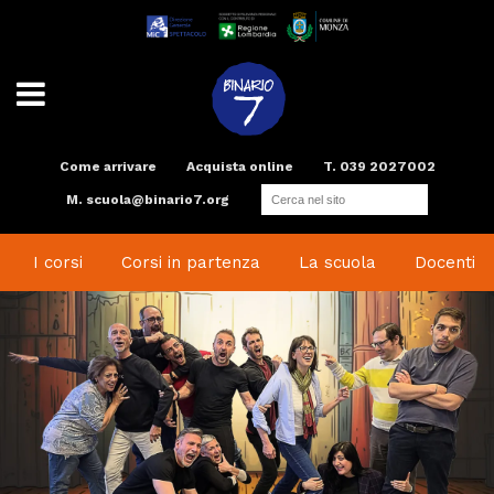
Come arrivare
Acquista online
T. 039 2027002
M.
scuola@binario7.org
Teatro
Scuola di teatro
Compagnia
Radio
Spazi e Servizi
Binario Arte
I corsi
Corsi in partenza
La scuola
Docenti