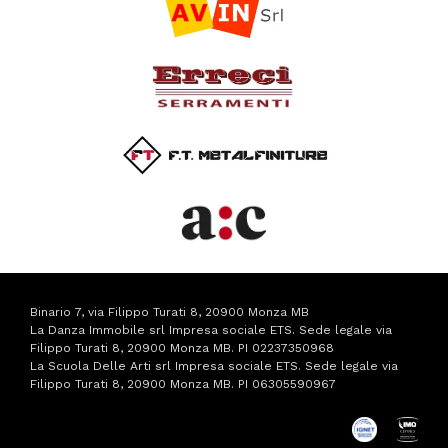
Binario 7, via Filippo Turati 8, 20900 Monza MB
La Danza Immobile srl Impresa sociale ETS. Sede legale via
Filippo Turati 8, 20900 Monza MB. PI 02237350968
La Scuola Delle Arti srl Impresa sociale ETS. Sede legale via
Filippo Turati 8, 20900 Monza MB. PI 06305590967