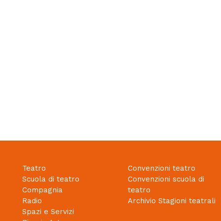
Teatro
Convenzioni teatro
Scuola di teatro
Convenzioni scuola di
Compagnia
teatro
Radio
Archivio Stagioni teatrali
Spazi e Servizi