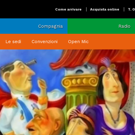
Come arrivare
Acquista online
T. 
Compagnia
Radio
Le sedi
Convenzioni
Open Mic