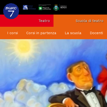
Teatro
Scuola di teatro
I corsi
Corsi in partenza
La scuola
Docenti