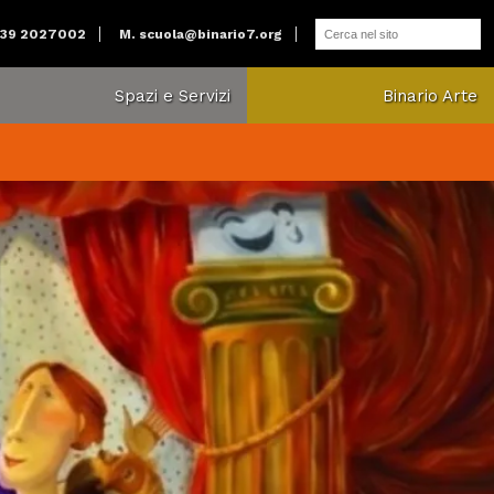
039 2027002
M.
scuola@binario7.org
Spazi e Servizi
Binario Arte