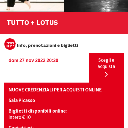
TUTTO + LOTUS
Info, prenotazioni e biglietti
Scegli e
dom 27 nov 2022 20:30
acquista
NUOVE CREDENZIALI PER ACQUISTI ONLINE
Sala Picasso
Biglietti disponibili online
:
intero € 10
Contattaci
: