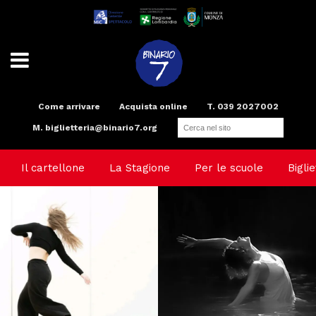
Come arrivare
Acquista online
T. 039 2027002
M.
biglietteria@binario7.org
Teatro
Scuola di teatro
Compagnia
Radio
Spazi e Servizi
Binario Arte
Il cartellone
La Stagione
Per le scuole
Biglie