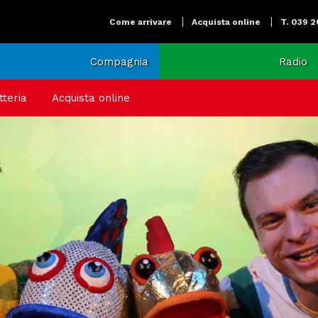
Come arrivare
Acquista online
T. 039 
Compagnia
Radio
tteria
Acquista online