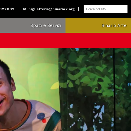
2027002
M.
biglietteria@binario7.org
Spazi e Servizi
Binario Arte