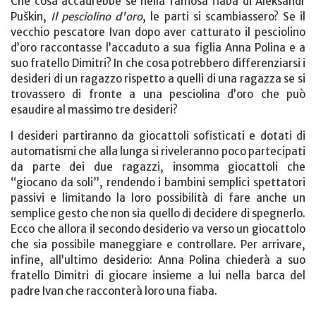
Che cosa accadrebbe se nella famosa fiaba di Aleksandr
Puškin,
Il pesciolino d'oro
, le parti si scambiassero? Se il
vecchio pescatore Ivan dopo aver catturato il pesciolino
d’oro raccontasse l’accaduto a sua figlia Anna Polina e a
suo fratello Dimitri? In che cosa potrebbero differenziarsi i
desideri di un ragazzo rispetto a quelli di una ragazza se si
trovassero di fronte a una pesciolina d’oro che può
esaudire al massimo tre desideri?
I desideri partiranno da giocattoli sofisticati e dotati di
automatismi che alla lunga si riveleranno poco partecipati
da parte dei due ragazzi, insomma giocattoli che
“giocano da soli”, rendendo i bambini semplici spettatori
passivi e limitando la loro possibilità di fare anche un
semplice gesto che non sia quello di decidere di spegnerlo.
Ecco che allora il secondo desiderio va verso un giocattolo
che sia possibile maneggiare e controllare. Per arrivare,
infine, all’ultimo desiderio: Anna Polina chiederà a suo
fratello Dimitri di giocare insieme a lui nella barca del
padre Ivan che racconterà loro una fiaba.