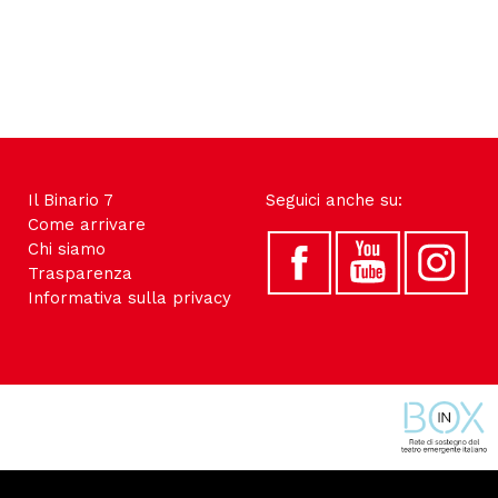
Il Binario 7
Seguici anche su:
Come arrivare
Chi siamo
Trasparenza
Informativa sulla privacy