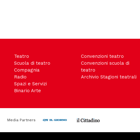
Teatro
Convenzioni teatro
Scuola di teatro
Convenzioni scuola di
Compagnia
teatro
Radio
Archivio Stagioni teatrali
Spazi e Servizi
Binario Arte
Media Partners