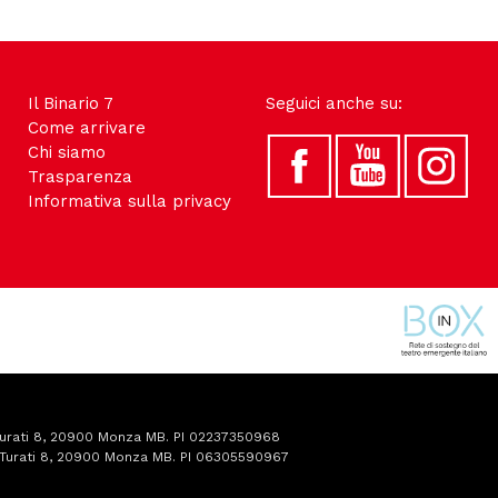
Il Binario 7
Seguici anche su:
Come arrivare
Chi siamo
Trasparenza
Informativa sulla privacy
 Turati 8, 20900 Monza MB. PI 02237350968
po Turati 8, 20900 Monza MB. PI 06305590967