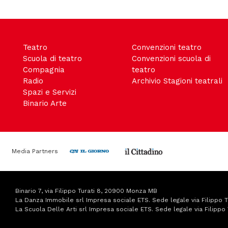
Teatro
Convenzioni teatro
Scuola di teatro
Convenzioni scuola di
Compagnia
teatro
Radio
Archivio Stagioni teatrali
Spazi e Servizi
Binario Arte
Media Partners
Binario 7, via Filippo Turati 8, 20900 Monza MB
La Danza Immobile srl Impresa sociale ETS. Sede legale via Filippo
La Scuola Delle Arti srl Impresa sociale ETS. Sede legale via Filip