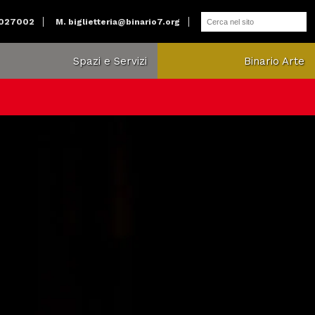
2027002
M.
biglietteria@binario7.org
Spazi e Servizi
Binario Arte