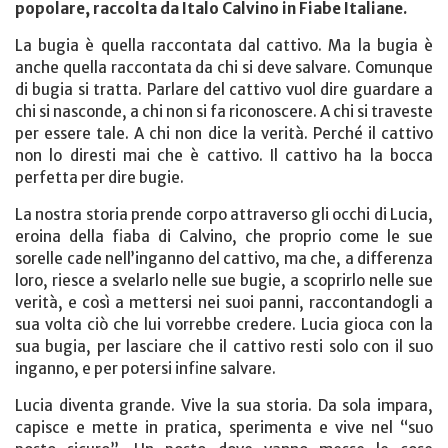
popolare, raccolta da Italo Calvino in Fiabe Italiane.
La bugia è quella raccontata dal cattivo. Ma la bugia è
anche quella raccontata da chi si deve salvare. Comunque
di bugia si tratta. Parlare del cattivo vuol dire guardare a
chi si nasconde, a chi non si fa riconoscere. A chi si traveste
per essere tale. A chi non dice la verità. Perché il cattivo
non lo diresti mai che è cattivo. Il cattivo ha la bocca
perfetta per dire bugie.
La nostra storia prende corpo attraverso gli occhi di Lucia,
eroina della fiaba di Calvino, che proprio come le sue
sorelle cade nell’inganno del cattivo, ma che, a differenza
loro, riesce a svelarlo nelle sue bugie, a scoprirlo nelle sue
verità, e così a mettersi nei suoi panni, raccontandogli a
sua volta ciò che lui vorrebbe credere. Lucia gioca con la
sua bugia, per lasciare che il cattivo resti solo con il suo
inganno, e per potersi infine salvare.
Lucia diventa grande. Vive la sua storia. Da sola impara,
capisce e mette in pratica, sperimenta e vive nel “suo