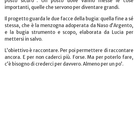
posto sicuro”. Un posto dove vanno messe le cose
importanti, quelle che servono per diventare grandi.
Il progetto guarda le due facce della bugia: quella fine a sé
stessa, che è la menzogna adoperata da Naso d’Argento,
e la bugia strumento e scopo, elaborata da Lucia per
mettersi in salvo.
L’obiettivo è raccontare. Per poi permettere di raccontare
ancora. E per non caderci più. Forse. Ma per poterlo fare,
c’è bisogno di crederci per davvero. Almeno per un po’.