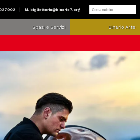
2027002
M.
biglietteria@binario7.org
Spazi e Servizi
Binario Arte