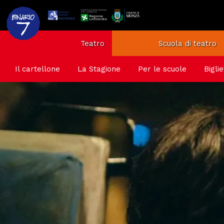
Teatro
Scuola di teatro
Il cartellone
La Stagione
Per le scuole
Biglie