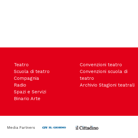
Teatro
Convenzioni teatro
Scuola di teatro
Convenzioni scuola di
Compagnia
teatro
Radio
Archivio Stagioni teatrali
Spazi e Servizi
Binario Arte
Media Partners