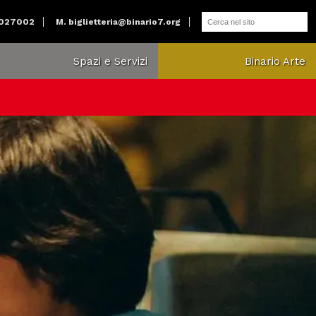
2027002
M.
biglietteria@binario7.org
Spazi e Servizi
Binario Arte