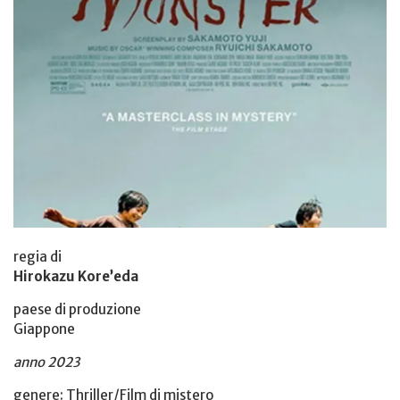
regia di
Hirokazu Kore’eda
paese di produzione
Giappone
anno 2023
genere: Thriller/Film di mistero