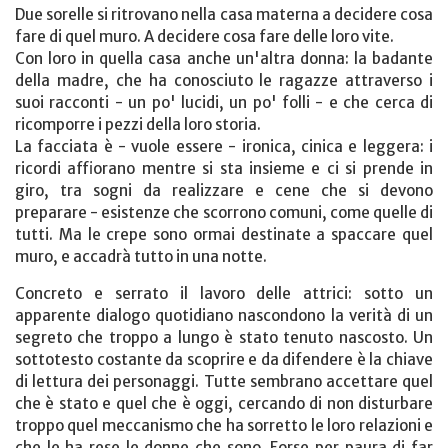
Due sorelle si ritrovano nella casa materna a decidere cosa
fare di quel muro. A decidere cosa fare delle loro vite.
Con loro in quella casa anche un'altra donna: la badante
della madre, che ha conosciuto le ragazze attraverso i
suoi racconti - un po' lucidi, un po' folli - e che cerca di
ricomporre i pezzi della loro storia.
La facciata è - vuole essere - ironica, cinica e leggera: i
ricordi affiorano mentre si sta insieme e ci si prende in
giro, tra sogni da realizzare e cene che si devono
preparare - esistenze che scorrono comuni, come quelle di
tutti. Ma le crepe sono ormai destinate a spaccare quel
muro, e accadrà tutto in una notte.
Concreto e serrato il lavoro delle attrici: sotto un
apparente dialogo quotidiano nascondono la verità di un
segreto che troppo a lungo è stato tenuto nascosto. Un
sottotesto costante da scoprire e da difendere è la chiave
di lettura dei personaggi. Tutte sembrano accettare quel
che è stato e quel che è oggi, cercando di non disturbare
troppo quel meccanismo che ha sorretto le loro relazioni e
che le ha rese le donne che sono. Forse per paura di far