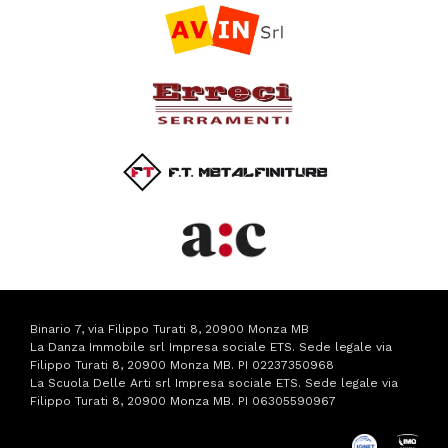
Binario 7, via Filippo Turati 8, 20900 Monza MB
La Danza Immobile srl Impresa sociale ETS. Sede legale via
Filippo Turati 8, 20900 Monza MB. PI 02237350968
La Scuola Delle Arti srl Impresa sociale ETS. Sede legale via
Filippo Turati 8, 20900 Monza MB. PI 06305590967