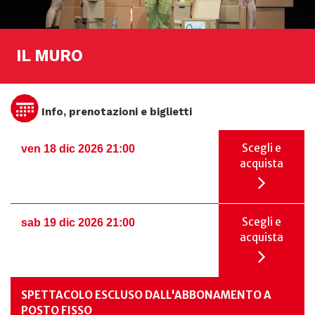
IL MURO
Info, prenotazioni e biglietti
Scegli e
ven 18 dic 2026 21:00
acquista
Scegli e
sab 19 dic 2026 21:00
acquista
SPETTACOLO ESCLUSO DALL'ABBONAMENTO A
POSTO FISSO