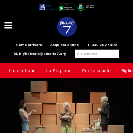
Come arrivare
Acquista online
T. 039 2027002
M.
biglietteria@binario7.org
Teatro
Scuola di teatro
Compagnia
Radio
Spazi e Servizi
Binario Arte
Il cartellone
La Stagione
Per le scuole
Biglie